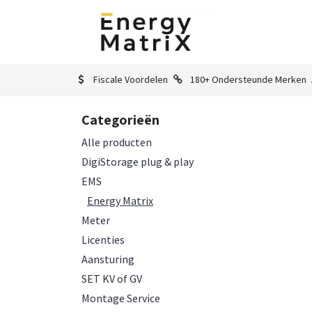
Overslaan naar inhoud
HOME
Bestell
Fiscale Voordelen
180+ Ondersteunde Merken
Categorieën
Alle producten
DigiStorage plug & play
EMS
Energy Matrix
Meter
Licenties
Aansturing
SET KV of GV
Montage Service