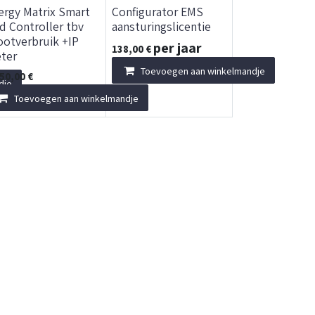
ergy Matrix Smart
Configurator EMS
id Controller tbv
aansturingslicentie
ootverbruik +IP
per jaar
138,00
€
ter
Toevoegen aan winkelmandje
650,00
€
dje
Toevoegen aan winkelmandje