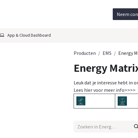
en
Maak afspraak voor DEMO
EMS Portal
Help
Neem con
App & Cloud Dashboard
Producten
EMS
Energy M
Energy Matri
Leuk dat je interesse hebt i
Lees hier voor meer info>>>>