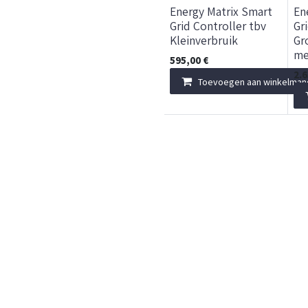
Energy Matrix Smart
En
Grid Controller tbv
Gr
Kleinverbruik
Gr
me
595,00
€
2.
Toevoegen aan winkelman