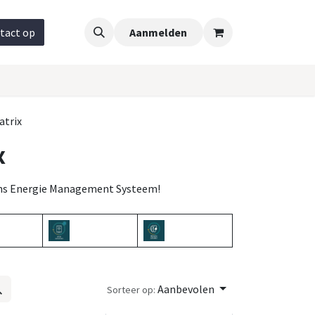
tact op
Aanmelden
atrix
x
n ons Energie Management Systeem!
Aanbevolen
Sorteer op: