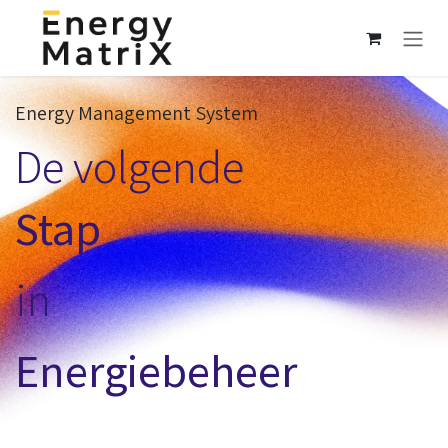
Overslaan naar inhoud
Energy Management System
De volgende
Stap
in
Energiebeheer